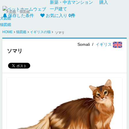
新築・中古
マンション
購入
一戸建て
犬図鑑・猫図鑑
保存した条件
お気に入り
0
件
犬図鑑
猫図鑑
HOME
猫図鑑
イギリスの猫
ソマリ
Somali
/
イギリス
ソマリ