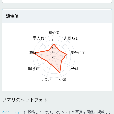
適性値
初心者
5
手入れ
一人暮らし
4
3
2
運動
集合住宅
1
0
鳴き声
子供
しつけ
活発
ソマリのペットフォト
ペットフォト
に投稿していただいたペットの写真を図鑑に掲載しま