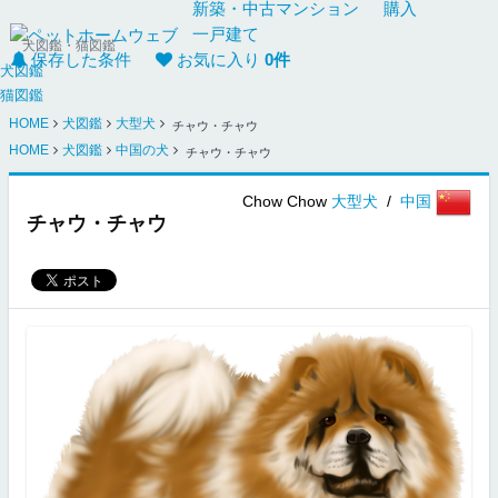
新築・中古
マンション
購入
一戸建て
犬図鑑・猫図鑑
保存した条件
お気に入り
0
件
犬図鑑
猫図鑑
HOME
犬図鑑
大型犬
チャウ・チャウ
HOME
犬図鑑
中国の犬
チャウ・チャウ
Chow Chow
大型犬
/
中国
チャウ・チャウ