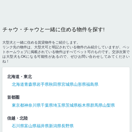
チャウ・チャウと一緒に住める物件を探す!
大型犬と一緒に住める賃貸物件をご紹介します。
リンク先の物件は、大型犬可と明記されている物件のみ紹介していますが、ペッ
トホームウェブに掲載されている物件はすべてペット可のものです。交渉次第で
は大型犬もOKになる可能性があるので、ぜひお問い合わせしてみてください
ね！
北海道・東北
北海道
青森県
岩手県
秋田県
宮城県
山形県
福島県
首都圏
東京都
神奈川県
千葉県
埼玉県
茨城県
栃木県
群馬県
山梨県
信越・北陸
石川県
富山県
福井県
新潟県
長野県