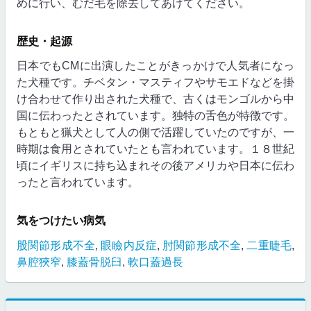
めに行い、むだ毛を除去してあげてください。
歴史・起源
日本でもCMに出演したことがきっかけで人気者になっ
た犬種です。チベタン・マスティフやサモエドなどを掛
け合わせて作り出された犬種で、古くはモンゴルから中
国に伝わったとされています。独特の舌色が特徴です。
もともと猟犬として人の側で活躍していたのですが、一
時期は食用とされていたとも言われています。１８世紀
頃にイギリスに持ち込まれその後アメリカや日本に伝わ
ったと言われています。
気をつけたい病気
股関節形成不全
,
眼瞼内反症
,
肘関節形成不全
,
二重睫毛
,
鼻腔狹窄
,
膝蓋骨脱臼
,
軟口蓋過長