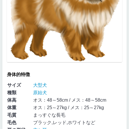
身体的特徴
サイズ
大型犬
種類
原始犬
体高
オス：48～58cm / メス：48～58cm
体重
オス：25～27kg / メス：25～27kg
毛質
まっすぐな長毛
毛色
ブラック,レッド,ホワイトなど