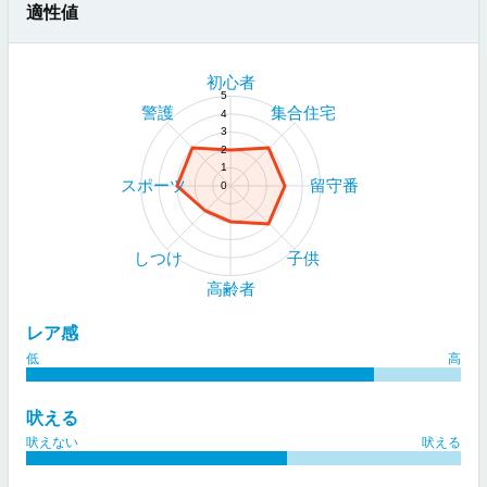
適性値
初心者
5
警護
集合住宅
4
3
2
1
スポーツ
留守番
0
しつけ
子供
高齢者
レア感
低
高
吠える
吠えない
吠える