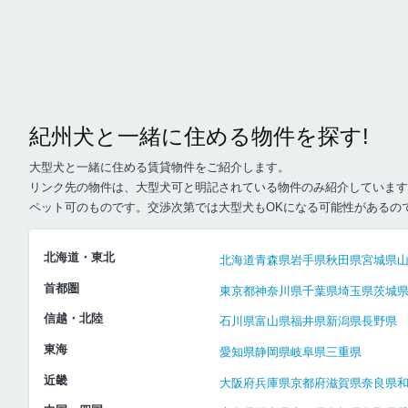
紀州犬と一緒に住める物件を探す!
大型犬と一緒に住める賃貸物件をご紹介します。
リンク先の物件は、大型犬可と明記されている物件のみ紹介しています
ペット可のものです。交渉次第では大型犬もOKになる可能性があるの
北海道・東北
北海道
青森県
岩手県
秋田県
宮城県
首都圏
東京都
神奈川県
千葉県
埼玉県
茨城
信越・北陸
石川県
富山県
福井県
新潟県
長野県
東海
愛知県
静岡県
岐阜県
三重県
近畿
大阪府
兵庫県
京都府
滋賀県
奈良県