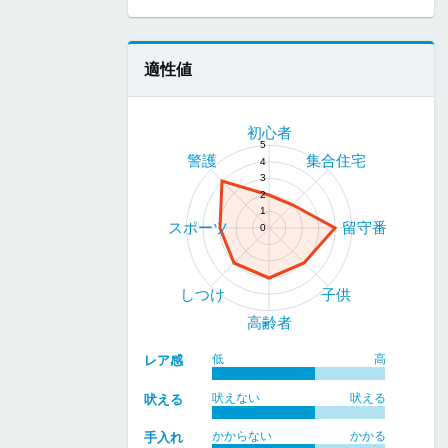
適性値
初心者
5
警護
集合住宅
4
3
2
1
スポーツ
留守番
0
しつけ
子供
高齢者
低
高
レア感
吠えない
吠える
吠える
かからない
かかる
手入れ