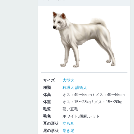
サイズ
大型犬
種類
狩猟犬
護衛犬
体高
オス：49〜55cm / メス：49〜55cm
体重
オス：15〜23kg / メス：15〜20kg
毛質
硬い直毛
毛色
ホワイト,胡麻,レッド
耳の形状
立ち耳
尾の形状
巻き尾