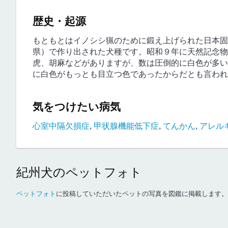
歴史・起源
もともとはイノシシ猟のために鍛え上げられた日本固
県）で作り出された犬種です。昭和９年に天然記念物
虎、胡麻などがありますが、数は圧倒的に白色が多い
に白色がもっとも目立つ色であったからだとも言われ
気をつけたい病気
心室中隔欠損症
,
甲状腺機能低下症
,
てんかん
,
アレル
紀州犬のペットフォト
ペットフォト
に投稿していただいたペットの写真を図鑑に掲載します。