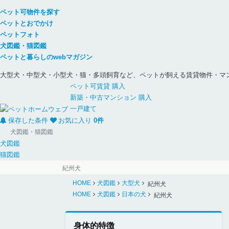
ペット可物件を探す
ペットとおでかけ
ペットフォト
犬図鑑・猫図鑑
ペットと暮らしのwebマガジン
大型犬・中型犬・小型犬・猫・多頭飼育など、ペットが飼える賃貸物件・マ
ペット可
賃貸
購入
新築・中古
マンション
購入
一戸建て
保存した条件
お気に入り
0
件
犬図鑑・猫図鑑
犬図鑑
猫図鑑
紀州犬
HOME
犬図鑑
大型犬
紀州犬
HOME
犬図鑑
日本の犬
紀州犬
身体的特徴