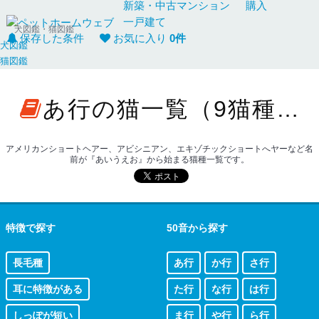
新築・中古
マンション
購入
一戸建て
犬図鑑・猫図鑑
保存した条件
お気に入り
0
件
犬図鑑
猫図鑑
あ行の猫一覧（9猫種）
アメリカンショートヘアー、アビシニアン、エキゾチックショートへヤーなど名
前が『あいうえお』から始まる猫種一覧です。
特徴で探す
50音から探す
長毛種
あ行
か行
さ行
耳に特徴がある
た行
な行
は行
しっぽが短い
ま行
や行
ら行