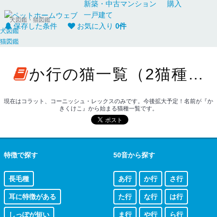
新築・中古
マンション
購入
一戸建て
犬図鑑・猫図鑑
保存した条件
お気に入り
0
件
犬図鑑
猫図鑑
か行の猫一覧（2猫種）
現在はコラット、コーニッシュ・レックスのみです。今後拡大予定！名前が『か
きくけこ』から始まる猫種一覧です。
特徴で探す
50音から探す
長毛種
あ行
か行
さ行
耳に特徴がある
た行
な行
は行
しっぽが短い
ま行
や行
ら行