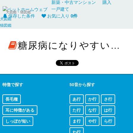
新築・中古
マンション
購入
一戸建て
犬図鑑・猫図鑑
保存した条件
お気に入り
0
件
犬図鑑
猫図鑑
糖尿病になりやすい猫の一覧（1猫種）
特徴で探す
50音から探す
長毛種
あ行
か行
さ行
耳に特徴がある
た行
な行
は行
しっぽが短い
ま行
や行
ら行
わ行